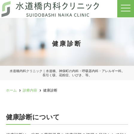
t
o
g
g
l
e
n
a
健康診断
v
i
g
a
t
i
o
水道橋内科クリニック｜水道橋、神保町の内科・呼吸器内科・アレルギー科。
n
長引く咳、花粉症、いびき、等。
ホーム
診療内容
健康診断
健康診断について