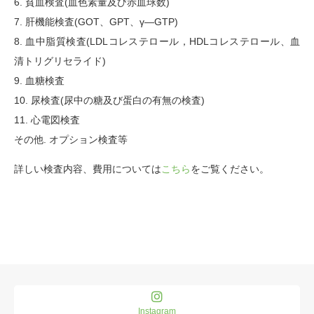
6. 貧血検査(血色素量及び赤血球数)
7. 肝機能検査(GOT、GPT、γ―GTP)
8. 血中脂質検査(LDLコレステロール，HDLコレステロール、血
清トリグリセライド)
9. 血糖検査
10. 尿検査(尿中の糖及び蛋白の有無の検査)
11. 心電図検査
その他. オプション検査等
詳しい検査内容、費用については
こちら
をご覧ください。
Instagram