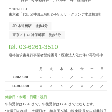
内科・呼吸器内科・アレルギー科・腫瘍内科
〒101-0061
東京都千代田区神田三崎町2-4-5 カサ・グランデ水道橋1階
JR 水道橋駅 徒歩4分
東京メトロ 神保町駅 徒歩6分
tel. 03-6261-3510
適格請求書発行事業者登録番号：医療法人化に伴い再取得中
月
火
水
木
金
土
日
○
○
○
／
○
○
／
9:00-13:00
○
○
○
／
○
／
／
14:30-18:00
休診日：木曜・日曜・祝日
午前受付は12:45まで、午後受付は17:45までになります。
*金曜日の午後、土曜日は、担当医が浜口玲央院長から成井諒子