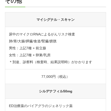
その他
マイシグナル・スキャン
尿中のマイクロRNAによるがんリスク検査
肺/胃/大腸/膵臓/食道/腎臓/膀胱
男性：上記7種 + 前立腺
女性：上記7種 + 卵巣/乳房
＊別途、診察料（検査時、結果説明時）がかかります
77,000円（税込）
シルデナフィル50mg
ED治療薬のバイアグラのジェネリック薬