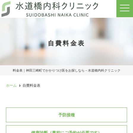
t
o
g
g
l
e
n
a
自費料金表
v
i
g
a
t
i
o
料金表｜神田三崎町でかかりつけ医をお探しなら－水道橋内科クリニック
n
ホーム
自費料金表
予防接種
健康診断（事前にご予約が必要です）